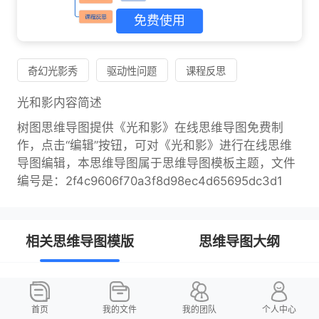
免费使用
奇幻光影秀
驱动性问题
课程反思
光和影内容简述
树图思维导图提供《光和影》在线思维导图免费制
作，点击“编辑”按钮，可对《光和影》进行在线思维
导图编辑，本思维导图属于思维导图模板主题，文件
编号是：2f4c9606f70a3f8d98ec4d65695dc3d1
相关思维导图模版
思维导图大纲
辊压断带分析思维导图
U678146910
4.69
首页
我的文件
我的团队
个人中心